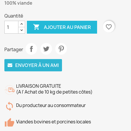
100% viande
Quantité

favorite_border
AJOUTER AU PANIER
Partager
ENVOYER À UN AMI
LIVRAISON GRATUITE
(A l' Achat de 10 kg de petites côtes)
Du producteur au consommateur
Viandes bovines et porcines locales