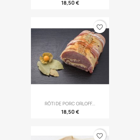
18,50 €
favorite_border
RÔTI DE PORC ORLOFF...
18,50 €
favorite_border