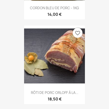
CORDON BLEU DE PORC - 1KG
14,00 €
favorite_border
RÔTI DE PORC ORLOFF À LA...
18,50 €