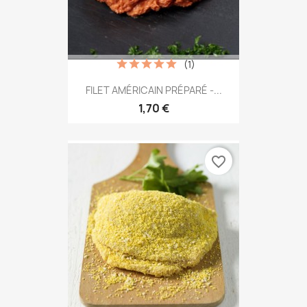
(1)
FILET AMÉRICAIN PRÉPARÉ -...
1,70 €
favorite_border