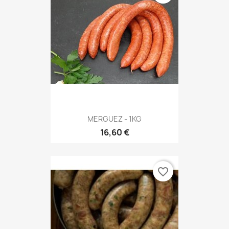
MERGUEZ - 1KG
16,60 €
favorite_border