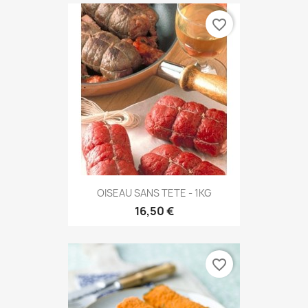
favorite_border
OISEAU SANS TETE - 1KG
16,50 €
favorite_border