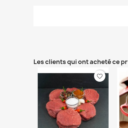
Les clients qui ont acheté ce p
favorite_border