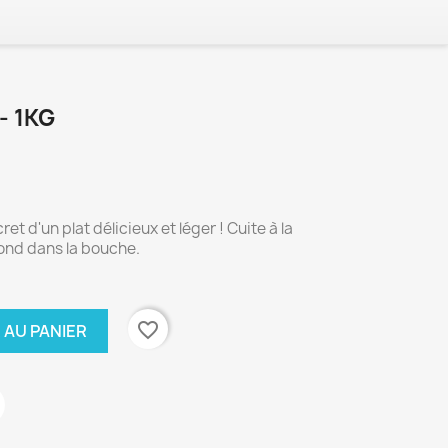
- 1KG
cret d'un plat délicieux et léger !
Cuite à la
fond dans la bouche.
favorite_border
 AU PANIER