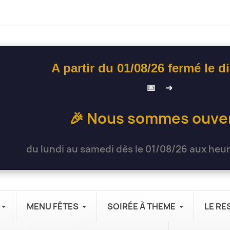
A partir du 01/08/26 fermé le 
📅
➜
🎉 Nous sommes ouver
du lundi au samedi dès le 01/08/26 aux heur
MENU FÊTES
SOIRÉE À THEME
LE R