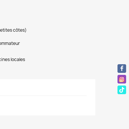
petites côtes)
sommateur
ines locales