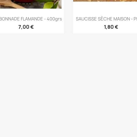
Aperçu rapide
Aperçu rapide


BONNADE FLAMANDE - 400grs
SAUCISSE SÈCHE MAISON - P
7,00 €
1,80 €