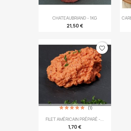
Aperçu rapide

CHATEAUBRIAND - 1KG
CAR
21,50 €
favorite_border
(1)
Aperçu rapide

FILET AMÉRICAIN PRÉPARÉ -...
1,70 €