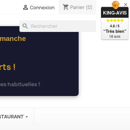
shopping_cart

Panier
(0)
Connexion
KING-AVIS
search
4.8 / 5
“Très bien”
18 avis
dimanche
ts !
es habituelles !
ESTAURANT