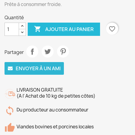
Prête à consommer froide.
Quantité

favorite_border
AJOUTER AU PANIER
Partager
ENVOYER À UN AMI
LIVRAISON GRATUITE
(A l' Achat de 10 kg de petites côtes)
Du producteur au consommateur
Viandes bovines et porcines locales