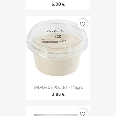
6,00 €
favorite_border
SALADE DE POULET - 145grs
3,95 €
favorite_border