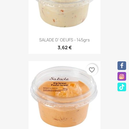
SALADE D' OEUFS - 145grs
3,62 €
favorite_border