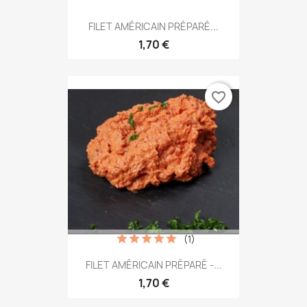
FILET AMÉRICAIN PRÉPARÉ...
1,70 €
favorite_border
(1)
FILET AMÉRICAIN PRÉPARÉ -...
1,70 €