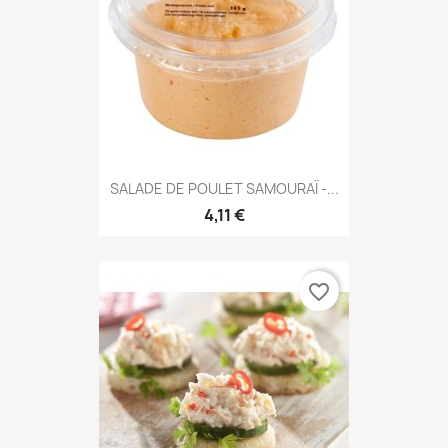
SALADE DE POULET SAMOURAÏ -...
4,11 €
favorite_border