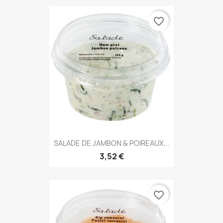
favorite_border
SALADE DE JAMBON & POIREAUX...
3,52 €
favorite_border