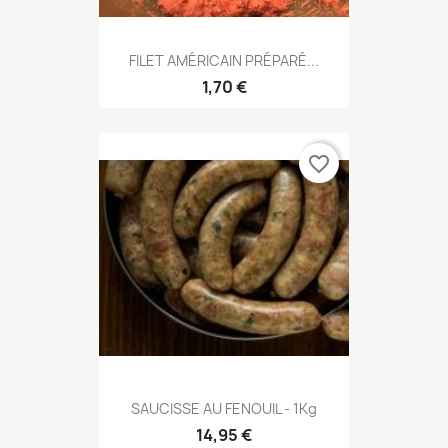
FILET AMÉRICAIN PRÉPARÉ...
1,70 €
favorite_border
SAUCISSE AU FENOUIL - 1Kg
14,95 €