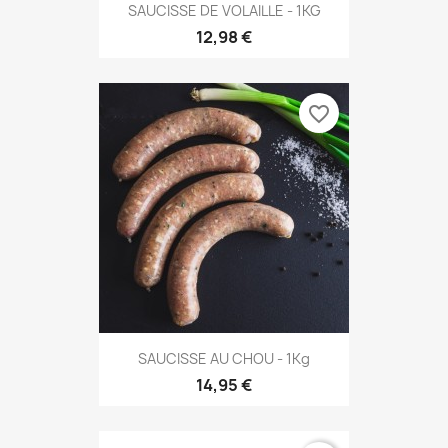
SAUCISSE DE VOLAILLE - 1KG
12,98 €
favorite_border
SAUCISSE AU CHOU - 1Kg
14,95 €