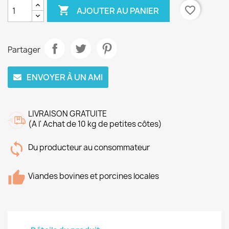

favorite_border
AJOUTER AU PANIER
Partager
ENVOYER À UN AMI
LIVRAISON GRATUITE
(A l' Achat de 10 kg de petites côtes)
Du producteur au consommateur
Viandes bovines et porcines locales