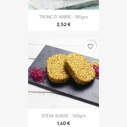
TRONC D' ARBRE - 180grs
2,52 €
favorite_border
STEAK SUISSE - 100grs
1,40 €