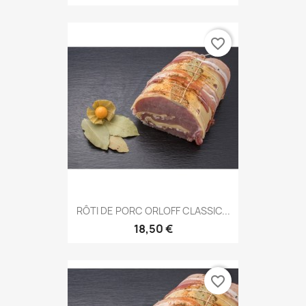
favorite_border
RÔTI DE PORC ORLOFF CLASSIC...
18,50 €
favorite_border