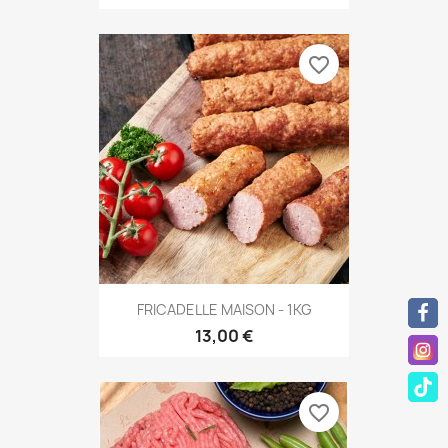
favorite_border
FRICADELLE MAISON - 1KG
13,00 €
favorite_border