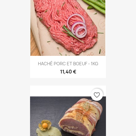
HACHÉ PORC ET BOEUF - 1KG
11,40 €
favorite_border