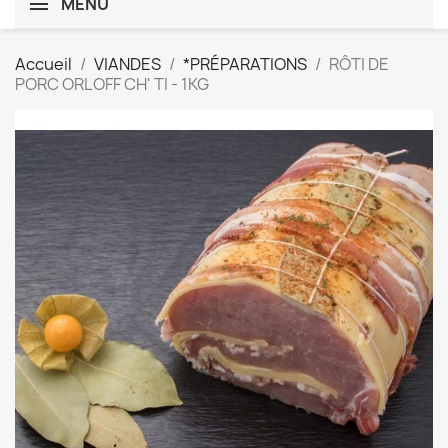
MENU
Accueil
VIANDES
*PRÉPARATIONS
RÔTI DE
PORC ORLOFF CH' TI - 1KG