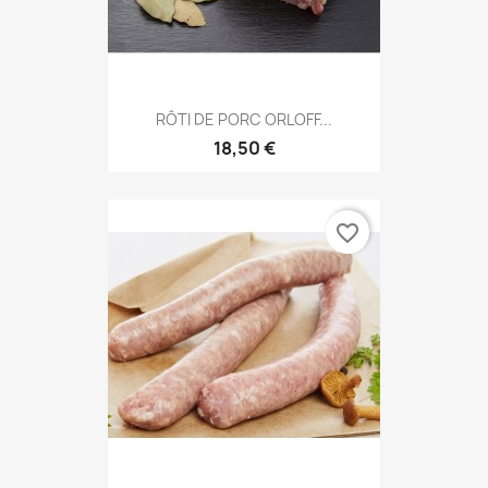
RÔTI DE PORC ORLOFF...
18,50 €
favorite_border