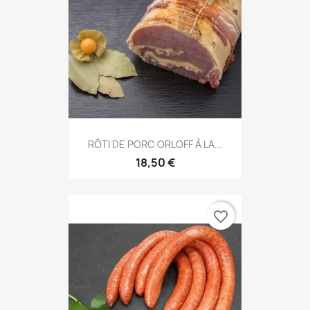
RÔTI DE PORC ORLOFF À LA...
18,50 €
favorite_border