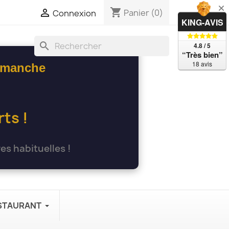
shopping_cart

Panier
(0)
Connexion
KING-AVIS
search
4.8 / 5
“Très bien”
18 avis
dimanche
ts !
es habituelles !
ESTAURANT