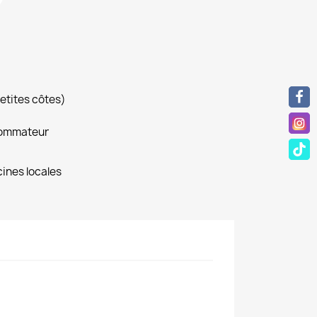
petites côtes)
sommateur
ines locales