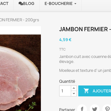
ACT
BLOG
E-BOUCHERIE
N FERMIER - 200grs
JAMBON FERMIER 
4,59 €
TTC
Jambon cuit avec couenne éla
élevage.
Moelleux et texture d' un jamb
Quantité

AJOUTER
Partager