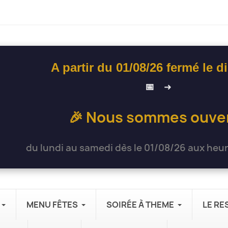
A partir du 01/08/26 fermé le 
📅
➜
🎉 Nous sommes ouver
du lundi au samedi dès le 01/08/26 aux heur
MENU FÊTES
SOIRÉE À THEME
LE R