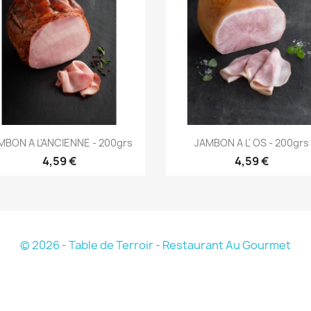
Aperçu rapide
Aperçu rapide


MBON A L'ANCIENNE - 200grs
JAMBON A L' OS - 200grs
4,59 €
4,59 €
© 2026 - Table de Terroir - Restaurant Au Gourmet