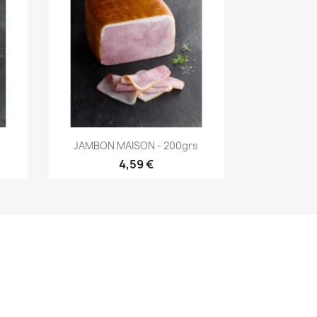
Aperçu rapide

JAMBON MAISON - 200grs
4,59 €