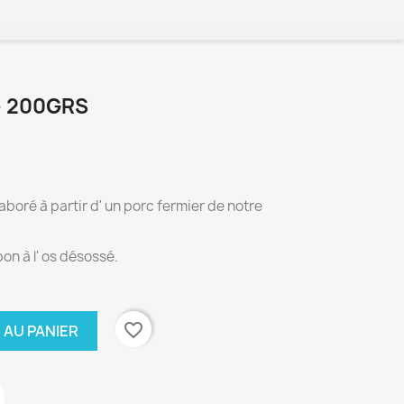
- 200GRS
boré à partir d' un porc fermier de notre
on à l' os désossé.
favorite_border
 AU PANIER