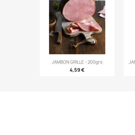
Aperçu rapide

JAMBON GRILLE - 200grs
JA
4,59 €