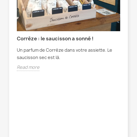
Corrèze : le saucisson a sonné !
Un parfum de Corrèze dans votre assiette. Le
saucisson sec est là.
ME
4
Read more
Épa
mai
Gou
Rea