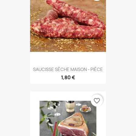
SAUCISSE SÈCHE MAISON - PIÈCE
1,80 €
favorite_border