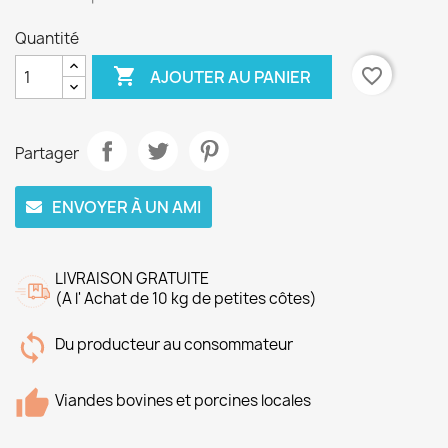
Quantité

favorite_border
AJOUTER AU PANIER
Partager
ENVOYER À UN AMI
LIVRAISON GRATUITE
(A l' Achat de 10 kg de petites côtes)
Du producteur au consommateur
Viandes bovines et porcines locales