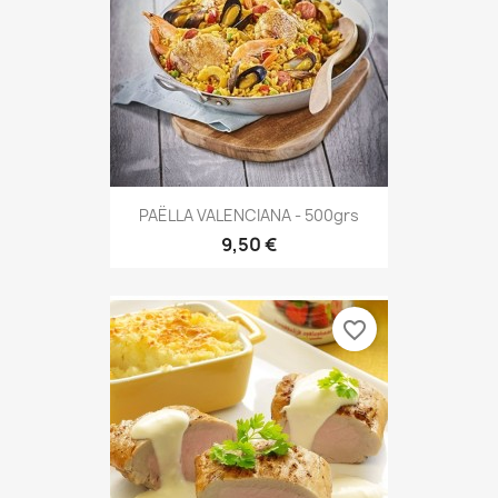
PAËLLA VALENCIANA - 500grs
9,50 €
favorite_border