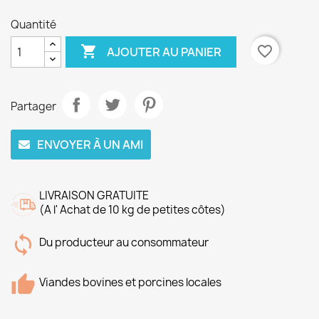
Quantité

favorite_border
AJOUTER AU PANIER
Partager
ENVOYER À UN AMI
LIVRAISON GRATUITE
(A l' Achat de 10 kg de petites côtes)
Du producteur au consommateur
Viandes bovines et porcines locales